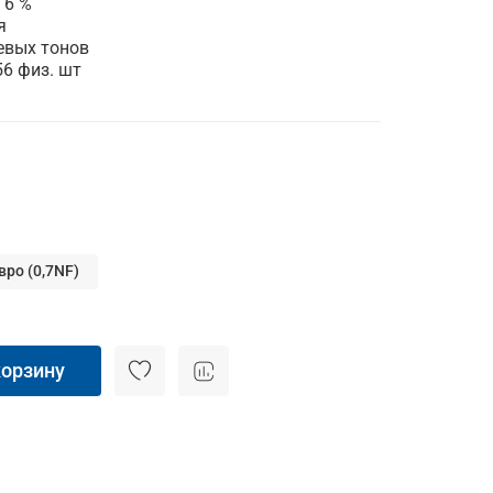
 6 %
я
евых тонов
56 физ. шт
вро (0,7NF)
корзину