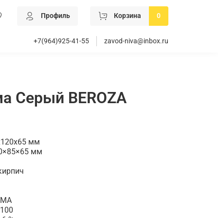
Профиль
Корзина
0
+7(964)925-41-55
zavod-niva@inbox.ru
ма Серый BEROZA
х120х65 мм
0×85×65
мм
кирпич
РМА
F100