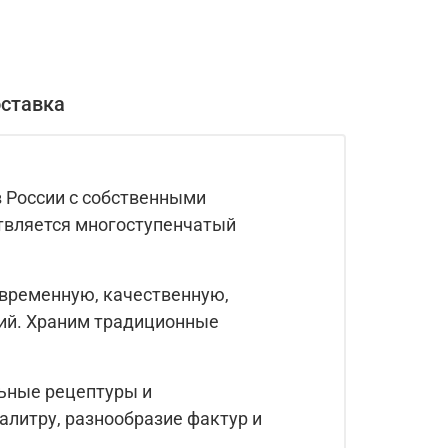
оставка
в России c собственными
твляется многоступенчатый
овременную, качественную,
ий. Храним традиционные
ьные рецептуры и
литру, разнообразие фактур и