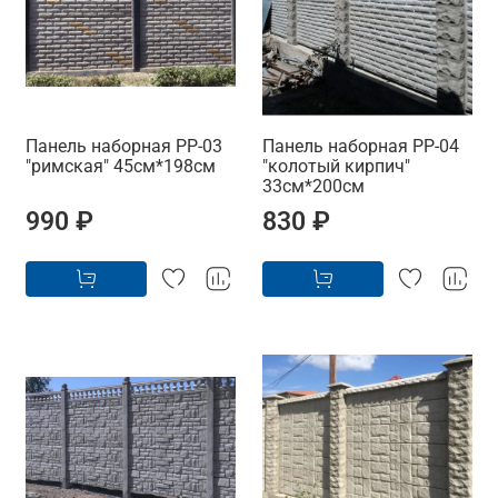
Панель наборная PP-03
Панель наборная PP-04
"римская" 45см*198см
"колотый кирпич"
33см*200см
990 ₽
830 ₽