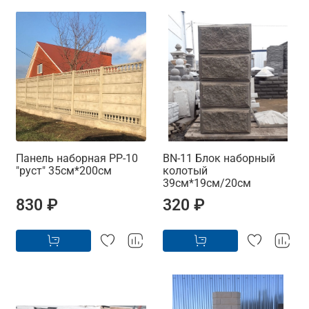
Панель наборная PP-10
BN-11 Блок наборный
"руст" 35см*200см
колотый
39см*19см/20см
830 ₽
320 ₽