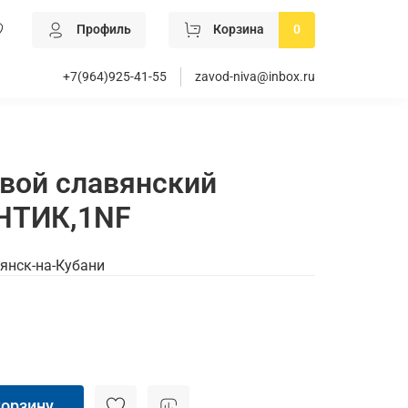
Профиль
Корзина
0
+7(964)925-41-55
zavod-niva@inbox.ru
вой славянский
НТИК,1NF
янск-на-Кубани
корзину